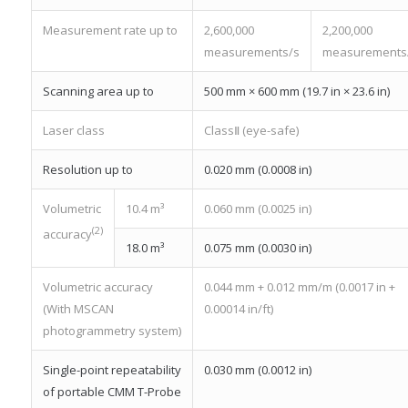
Measurement rate up to
2,600,000
2,200,000
measurements/s
measurements
Scanning area up to
500 mm × 600 mm (19.7 in × 23.6 in)
Laser class
ClassⅡ (eye-safe)
Resolution up to
0.020 mm (0.0008 in)
Volumetric
10.4 m³
0.060 mm (0.0025 in)
(2)
accuracy
18.0 m³
0.075 mm (0.0030 in)
Volumetric accuracy
0.044 mm + 0.012 mm/m (0.0017 in +
(With MSCAN
0.00014 in/ft)
photogrammetry system)
Single-point repeatability
0.030 mm (0.0012 in)
of portable CMM T-Probe