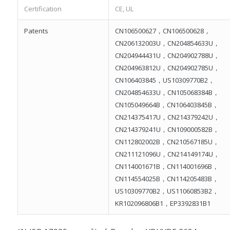
Certification
CE, UL
Patents
CN106500627，CN106500628，
CN206132003U，CN204854633U，
CN204944431U，CN204902788U，
CN204963812U，CN204902785U，
CN106403845，US10309770B2，
CN204854633U，CN105068384B，
CN105049664B，CN106403845B，
CN214375417U，CN214379242U，
CN214379241U，CN109000582B，
CN112802002B，CN210567185U，
CN211121096U，CN214149174U，
CN114001671B，CN114001696B，
CN114554025B，CN114205483B，
US10309770B2，US11060853B2，
KR102096806B1，EP3392831B1