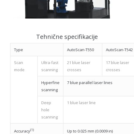
Tehnične specifikacije
Type
AutoScan-T550
AutoScan-T542
Scan
Ultra-fast
21 blue laser
17 blue laser
mode
scanning
crosses
crosses
Hyperfine
7 blue parallel laser lines
scanning
Deep
1 blue laser line
hole
scanning
(1)
Up to 0.025 mm (0.0009 in)
Accuracy