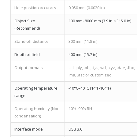
Hole position accuracy
0.050 mm (0.0020 in)
Object Size
100 mm–8000 mm (3.9 in × 315.0 in)
(Recommend)
Stand-off distance
300 mm (11.8 in)
Depth of field
400 mm (15.7 in)
Output formats
.stl, .ply, .obj, .igs, wrl, .xyz, .dae, .fbx,
.ma, .asc or customized
Operating temperature
-10°C–40°C (14℉-104℉)
range
Operating humidity (Non-
10%–90% RH
condensation)
Interface mode
USB 3.0